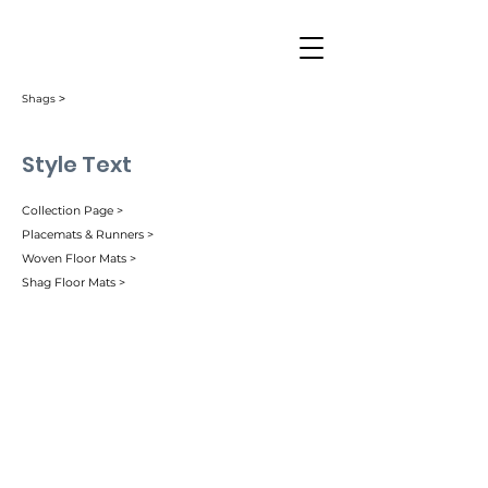
Shags ˃
Style Text
Collection Page >
Placemats & Runners >
Woven Floor Mats >
Shag Floor Mats >
Color 1
Color 2