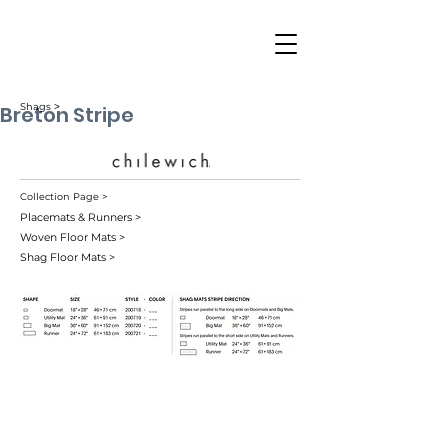
Breton Stripe
Shags ˃
Collection Page >
Placemats & Runners >
Woven Floor Mats >
Shag Floor Mats >
Blueberry (001)
Candy (006)
Coast (005)