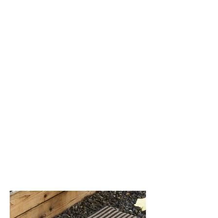
Gravel (002)
Malibu (004)
Tuxedo (003)